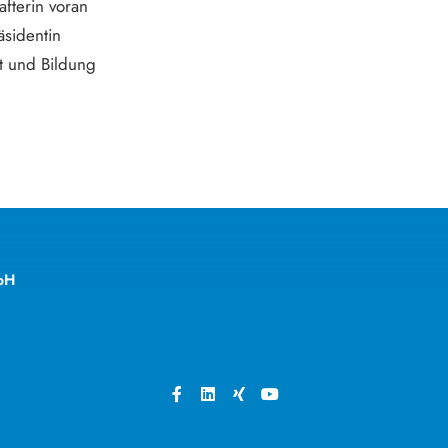
afterin voran
sidentin
t und Bildung
bH