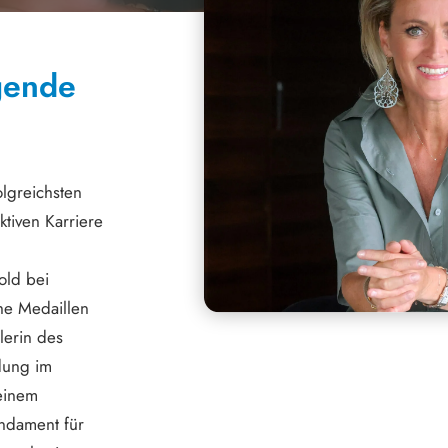
agende
olgreichsten
ktiven Karriere
old bei
he Medaillen
lerin des
dung im
 einem
ndament für