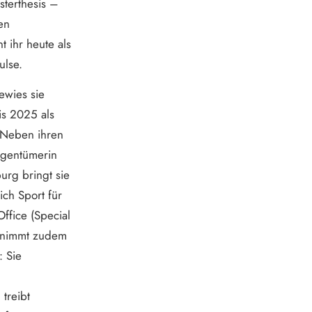
sterthesis –
en
t ihr heute als
ulse.
ewies sie
is 2025 als
 Neben ihren
igentümerin
urg bringt sie
ich Sport für
ffice (Special
ernimmt zudem
: Sie
treibt