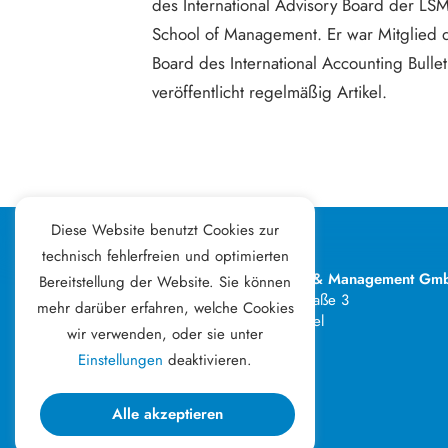
des International Advisory Board der LSM
School of Management. Er war Mitglied d
Board des International Accounting Bulle
veröffentlicht regelmäßig Artikel.
Diese Website benutzt Cookies zur
technisch fehlerfreien und optimierten
Kitz Consult & Management Gm
Bereitstellung der Website. Sie können
Franz-Erler-Straße 3
mehr darüber erfahren, welche Cookies
6370 Kitzbühel
wir verwenden, oder sie unter
Österreich
Einstellungen
deaktivieren.
Ehrenschutz durch den Bürgermeister
der Stadt Kitzbühel, Dr. Klaus Winkler.
Alle akzeptieren