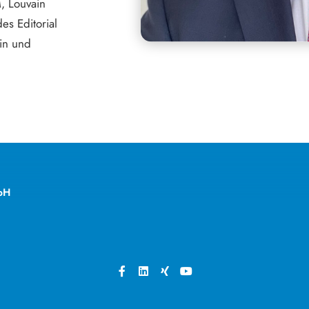
, Louvain
es Editorial
tin und
bH